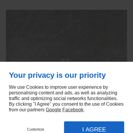
Your privacy is our priority
We use Cookies to improve user experience by
Ce que propose
personalising content and ads, as well as analyzing
notre boucherie-
traffic and optimizing social networks functionalities.
By clicking "I Agree" you consent to the use of Cookies
charcuterie :
from our partners
Google
Facebook
.
Viandes, volailles, saucisses,
jambons, pâté, boudins, plats
I AGREE
surgelés, denrées alimentaires et
Customize