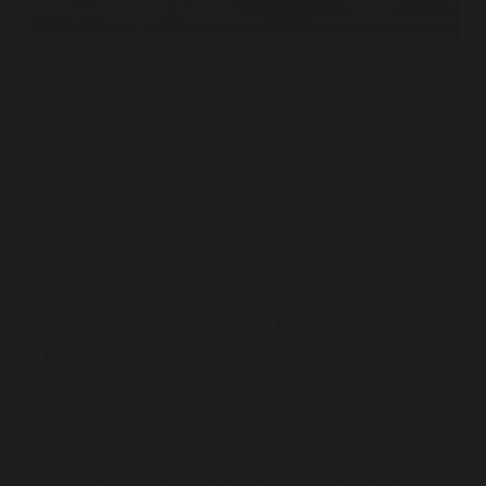
Boucherie à Montréal
Située à Montréal, la
BOUCHERIE DES
FAUBOURGS
vous propose de la viande
québécoise, garantie sans hormone ni
antibiotique. Vous y trouverez également
un grand choix de charcuteries fait
maison, ainsi que de l'importation