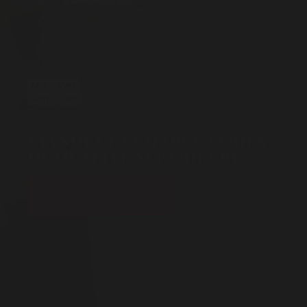
1267, rue Ontario E
Montréal, QC
H2L 1R7
Mar - Ven
08:00 - 19:00
Sam - Dim
08:00 - 18:00
Fermeture hebdomadaire le lundi
VIANDES ET CHARCUTERIES
DE QUALITÉ SUPÉRIEURE
COMMANDER