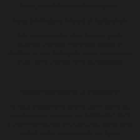
française, italienne et espagnole.
Nous privilégions le local et l'artisanal !
Découvrez notre sélection de plats
cuisinés, viandes marinées, pâtés et
rillettes, le tout fabriqués dans nos locaux,
avec de la viande 100% québécoise.
!!NOUS PROPOSONS LA LIVRAISON!!
Si vous désirez être livré à votre domicile,
veuillez nous appeler au
(438) 387-1572
durant les heures d'ouvertures, après avoir
validé votre commande en ligne.